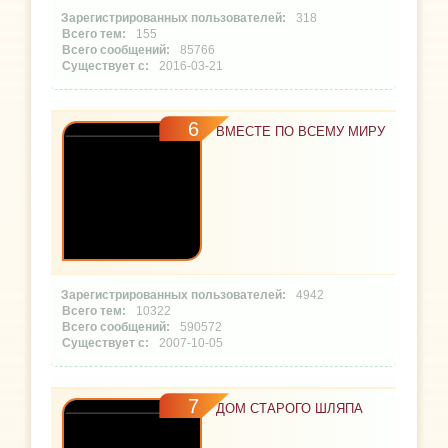
318
155
85766
2016-03-21
6
ВМЕСТЕ ПО ВСЕМУ МИРУ
4942
10322
590572
2007-10-05
7
ДОМ СТАРОГО ШЛЯПА