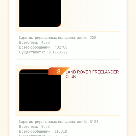
252
4576
402768
2017-10-22
8
LAND ROVER FREELANDER
CLUB
8134
3693
115318