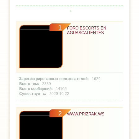
1
FORO ESCORTS EN
AGUASCALIENTES
1629
2339
14105
2020-10-22
2
WWW.PRIZRAK.WS